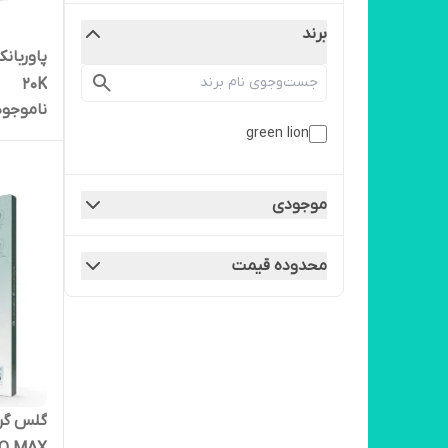
برند
20K
ناموجود
green lion
موجودی
محدوده قیمت