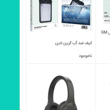
میکروفون یقه ای گرین لاین مدل GM
کیف ضد آب گرین لاین
ناموجود