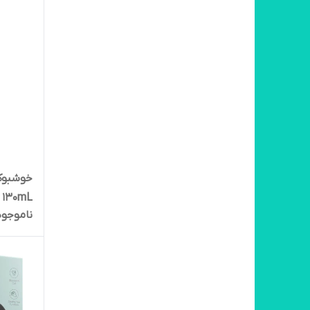
r 130mL
ناموجود