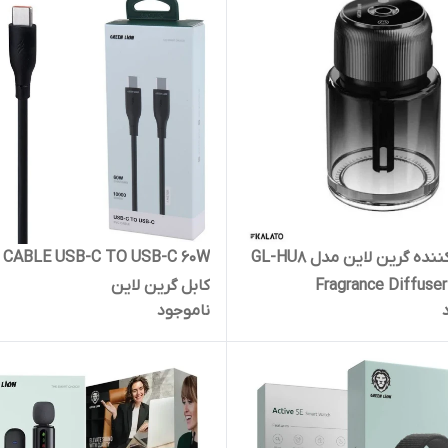
خوشبوکننده گرین لاین مدل GL-HU8
 CABLE USB-C TO USB-C 60W
Fragrance Diffuse
کابل گرین لاین
ناموجود