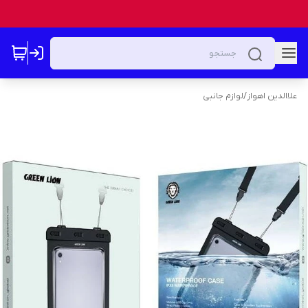
علاالدین اهواز
/
لوازم جانبی