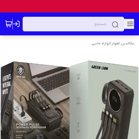
علاالدین اهواز
/
لوازم جانبی