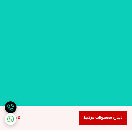
دسته
عایق حرارت ارگونومیک
قطعات
قابلیت جدا شدن و شست و شو در ماشین ظرف شویی
چراغ
دارای چراغ نشانگر
بدون استفاده از روغن
رژیمی
توضیح محصول
کیفیت و طراحی ایتالیا
دیدن محصولات مرتبط
ناموجود