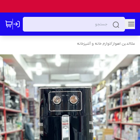
علاالدین اهواز
/
لوازم خانه و آشپزخانه