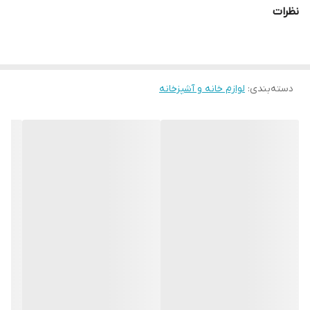
۵.۵ لیتر
نظرات
توان مصرفی
۱۷۰۰ وات
مشخصات کلی
دسته‌بندی
:
لوازم خانه و آشپزخانه
برند
وگاترونیکس
مدل
VE-133
کشور مبدأ برند
ایتالیا
توان مصرفی
1700 وات
ظرفیت
5/5 لیتری