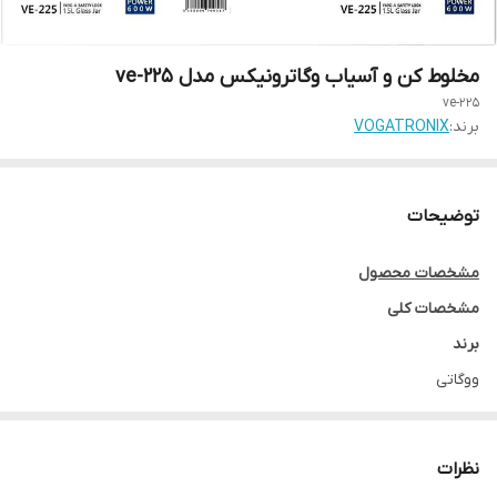
مخلوط کن و آسیاب وگاترونیکس مدل ve-225
ve-225
برند:
VOGATRONIX
توضیحات
مشخصات محصول
مشخصات کلی
برند
ووگاتی
توان مصرفی
600 وات
نظرات
ظرفیت پارچ مخلوط کن