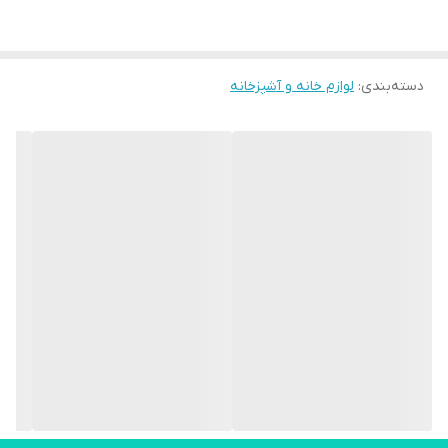
1.5 لیتر
تیغه ها
دسته‌بندی
:
از جنس استیل ضد زنگ
لوازم خانه و آشپزخانه
تنظیمات سرعت
دو سرعته
پایه ضد لغزش
دارد
عملکرد لحظه ای
دارد
کاربرد
مخلوط کن - آسیاب
کلید روشن و خاموش
دارد
رنگ بندی