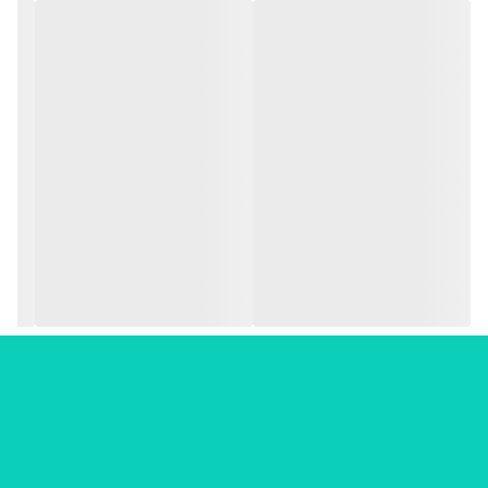
پلاستیکی
طول سیم
1 متری
سایر مشخصات
دارای کلید روشن و خاموش, طراحی مناسب و کاربردی, قدرت ۴۵۰ وات,
ولتاژ ورودی : ۲۲۰ ولت, نوع شعله : میله ای, بهترين جايگزين براي اجاق
گاز در مسافرت و در محل كار, مناسب برای روشن کردن زغال, قابل
استفاده برای اسپند و گرم کردن ظروف غذای کوچک
اخطار ها
(عدم تماس با آب, عدم تماس با مواد اشتعال زا,
خروج دوشاخه پس از استفاده, دور از دسترس
کودکان)