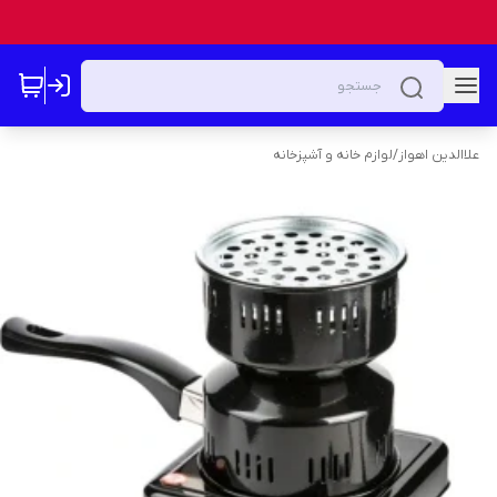
علاالدین اهواز
/
لوازم خانه و آشپزخانه