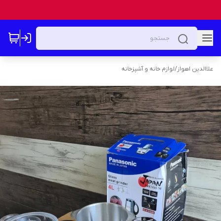
علاالدین اهواز
/
لوازم خانه و آشپزخانه