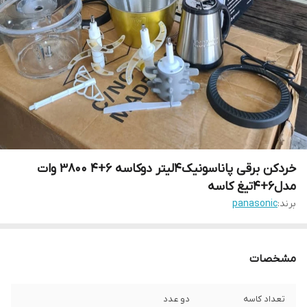
خردکن برقی پاناسونیک4لیتر دوکاسه ۶+۴ ۳۸۰۰ وات
مدل۶+۴تیغ کاسه
برند:
panasonic
مشخصات
تعداد کاسه
دو عدد