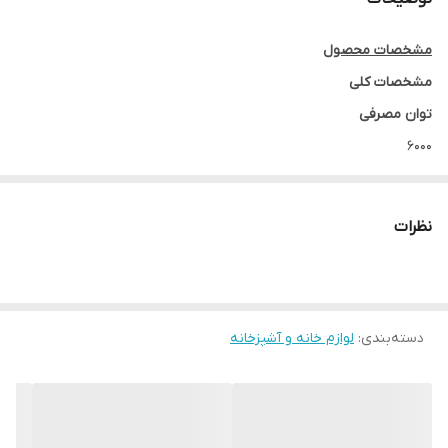
مشخصات محصول
مشخصات کلی
توان مصرفی
6000
طول سیم
2 متر
نظرات
وزن
200 گرم
قابلیت‌های ابزار فرم دهنده مو
دسته‌بندی
:
فناوری تولید یون
لوازم خانه و آشپزخانه
بازه طول سیم
120 تا 200 سانتی‌متر
نوع موتور