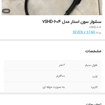
سشوار سون استار مدل 7SHD-604
7SHD-604
برند:
SEVEN 7 STAR
مشخصات
طول سیم
2 متر
وزن
200گرم
کاربرد
به صورت حرفه ای
توضیحات