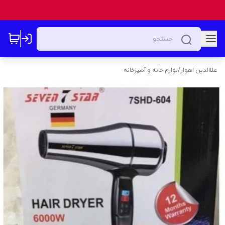
علاالدین اهواز
/
لوازم خانه و آشپزخانه