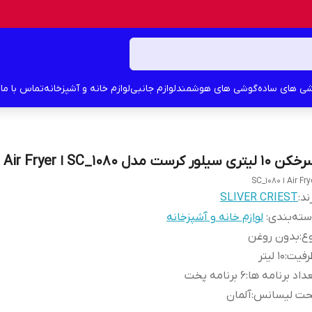
ی های ساده
گوشی های هوشمند
لوازم جانبی
لوازم خانه و آشپزخانه
تماس با ما
د
10 لیتری سیلور کرست مدل SC_1080 ا Air Fryer
Air F ا SC_1080
ند:
SLIVER CRIEST
ته‌بندی
:
لوازم خانه و آشپزخانه
ع
:
بدون روغن
رفیت
:
10 لیتر
داد برنامه ها
:
6 برنامه پخت
حت لیسانس
:
آلمان