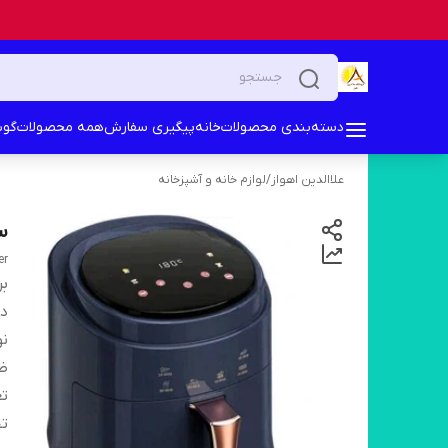
دسته‌بندی محصولات
خانه
پیگیری سفارش
همه محصولات
گوش
علاالدین اهواز
/
لوازم خانه و آشپزخانه
سرخکن 
ryer
بر
دس
نو
ظ
تع
ت