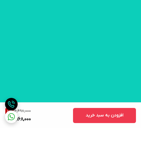
16,498,000
8
%
افزودن به سبد خرید
15,168,000