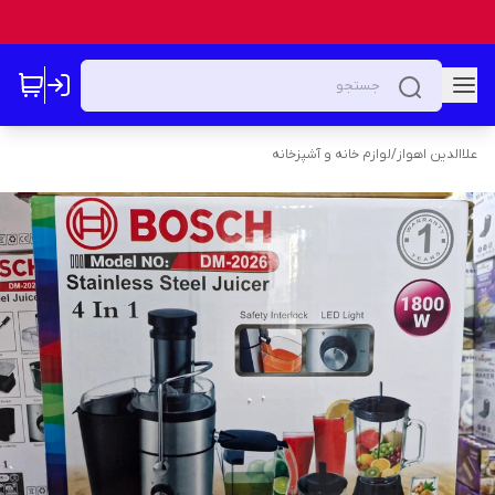
علاالدین اهواز
/
لوازم خانه و آشپزخانه