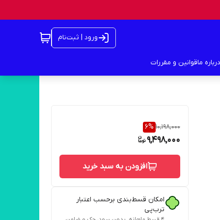
ورود | ثبت‌نام
رباره ما
قوانین و مقررات
6
%
10,198,000
9,498,000
افزودن به سبد خرید
امکان قسط‌بندی برحسب اعتبار
ترب‌پی
۴ قسط ماهانه. بدون سود، چک و ضامن.