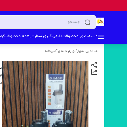
دسته‌بندی محصولات
خانه
پیگیری سفارش
همه محصولات
گوش
علاالدین اهواز
/
لوازم خانه و آشپزخانه
رن
بر
دس