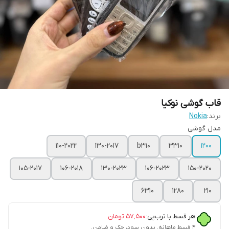
قاب گوشی نوکیا
برند:
Nokia
مدل گوشی
110-2022
130-2017
b310
3310
1200
105-2017
106-2018
130-2023
106-2023
150-2020
6310
1280
210
هر قسط با ترب‌پی:
۵۷٬۵۰۰
تومان
۴ قسط ماهانه. بدون سود، چک و ضامن.