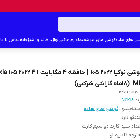
ی های ساده
گوشی های هوشمند
لوازم جانبی
لوازم خانه و آشپزخانه
تماس با ما
د
گوشی نوکیا 2022 105 | حافظه 4 مگابایت ا 022 4
ماه گارانتی شرکتی)
nokia 105 20
ند:
Nokia
ته‌بندی
:
گوشی های ساده
ندگو
:
دارد
داد سیم کارت
:
دو سیم کارت
ترچه تلفن
:
دارد