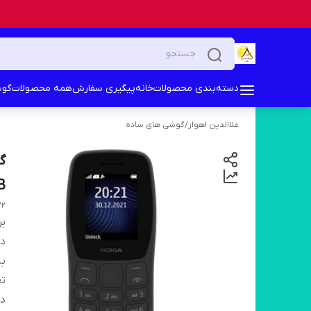
دسته‌بندی محصولات
خانه
پیگیری سفارش
همه محصولات
گوش
علاالدین اهواز
/
گوشی های ساده
MB. (18
22
بر
دس
بل
تع
دف