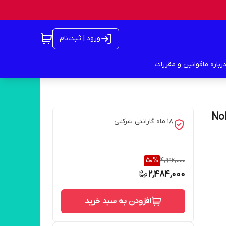
ورود | ثبت‌نام
رباره ما
قوانین و مقررات
Nokia 105 2
18 ماه گارانتی شرکتی
50
%
4,992,000
2,484,000
افزودن به سبد خرید