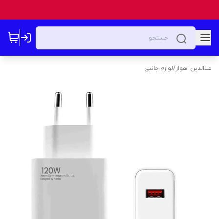
علاالدین اهواز
/
لوازم جانبی