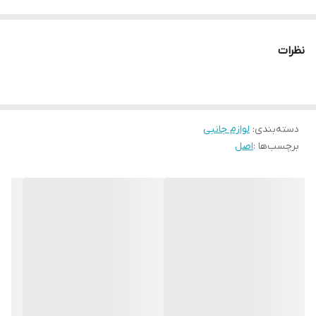
100% اورجینال (OEM)
ولتاژ خروجی
نظرات
5 ولت | 9 ولت | 11 ولت | 20 ولت
شدت جریان خروجی
3A / 6A
دسته‌بندی
:
لوازم جانبی
نوع درگاه خروجی
برچسب‌ها :
اصل
USB
نوع کابل
USB-C
بازه طول کابل
100 سانتی متر
سازگار با گوشی های
گوشی های شیائومی با قابلیت شارژ توربو 120 وات
سایر مشخصات