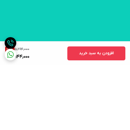
5,294,000
25
%
افزودن به سبد خرید
3,944,000
برگشت به بالا