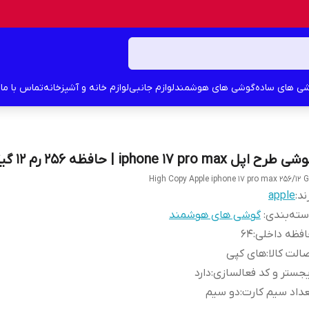
ی های ساده
گوشی های هوشمند
لوازم جانبی
لوازم خانه و آشپزخانه
تماس با ما
د
 طرح اپل iphone 17 pro max | حافظه 256 رم 12 گیگابایت
High Copy Apple iphone 17 pro max 256/12 
ند:
apple
ته‌بندی
:
گوشی های هوشمند
فظه داخلی
:
64
الت کالا
:
های کپی
جستر و کد فعالسازی
:
دارد
داد سیم کارت
:
دو سیم