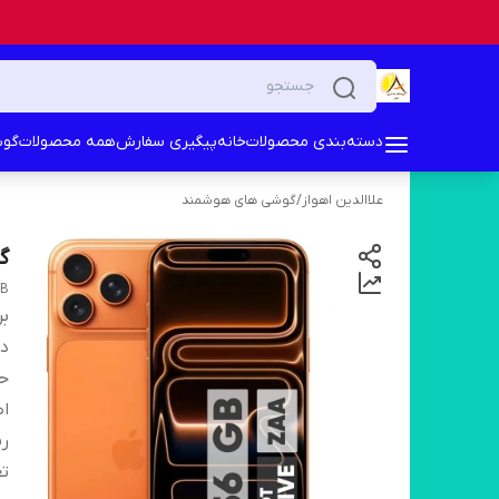
دسته‌بندی محصولات
خانه
پیگیری سفارش
همه محصولات
گوش
علاالدین اهواز
/
گوشی های هوشمند
گوشی
GB
بر
دس
حا
اص
ری
تع