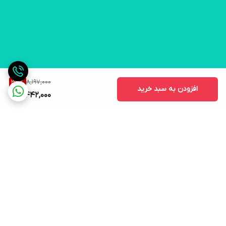
8,197,000
33
%
افزودن به سبد خرید
5,442,000
برگشت به بالا