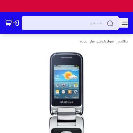
علاالدین اهواز
/
گوشی های ساده