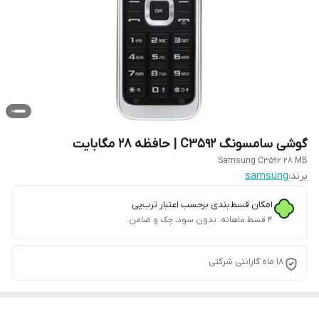
گوشی سامسونگ C3592 | حافظه 28 مگابایت
Samsung C3592 28 MB
برند:
samsung
امکان قسط‌بندی برحسب اعتبار ترب‌پی
۴ قسط ماهانه. بدون سود، چک و ضامن.
18 ماه گارانتی شرکتی