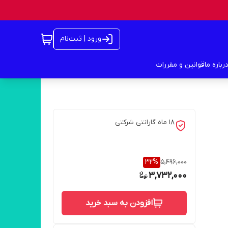
ورود | ثبت‌نام
رباره ما
قوانین و مقررات
18 ماه گارانتی شرکتی
32
%
5,496,000
3,732,000
افزودن به سبد خرید