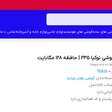
ی های ساده
گوشی های هوشمند
لوازم جانبی
لوازم خانه و آشپزخانه
تماس با ما
د
ی نوکیا 235 | حافظه 128 مگابایت
Nokia 235 128 
ند:
Nokia
ته‌بندی
:
گوشی های ساده
الت کالا
:
اصل
رانتی
:
دارد
جستر و کد فعالسازی
:
دارد