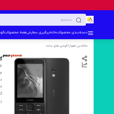
دسته‌بندی محصولات
خانه
پیگیری سفارش
همه محصولات
گوش
علاالدین اهواز
/
گوشی های ساده
گوش
MB
بر
دس
اص
گا
ری