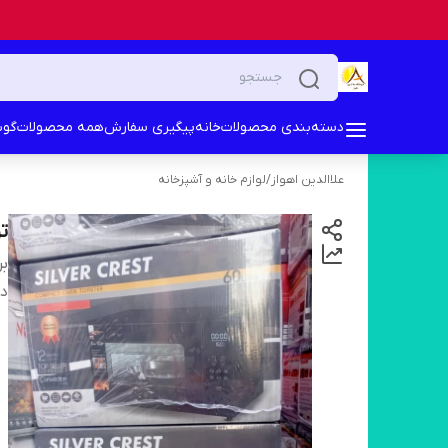
دسته‌بندی محصولات
خانه
پیگیری سفارش
همه محصولات
گوش
علاالدین اهواز
/
لوازم خانه و آشپزخانه
توس
بر
دس