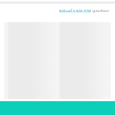
ARSHIA
دسته‌بندی
:
لوازم خانه و آشپزخانه
مدل
9010
نوع اتو
بخارگر ایستاده
توان مصرفی (وات)
1800 وات
ظرفیت مخزن (لیتر)
2.2 لیتر
مدت زمان داغ شدن
30 ثانیه
خاموشی خودکار
دارد
اقلام همراه