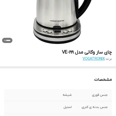
چای ساز وگاتی مدل VE-199
برند:
VOGATRONIX
مشخصات
جنس قوری
شیشه
جنس بدنه ی کتری
استیل