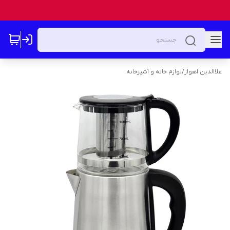
علاالدین اهواز
/
لوازم خانه و آشپزخانه