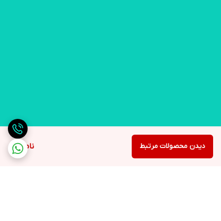
2G
حافظه داخلی
16 مگابایت
پشتیبانی از کارت حافظه
microSD
درگاه‌های ارتباطی
microUSB v2.0
دیدن محصولات مرتبط
ناموجود
دوربین‌های پشت گوشی
1 ماژول دوربین
قابلیت‌های دوربین
0.3 مگاپیکسل