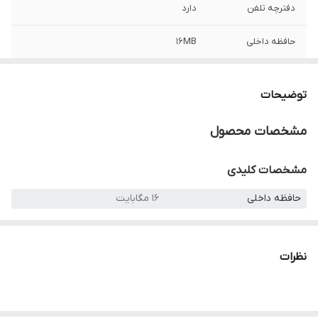
دفترچه تلفن
دارد
حافظه داخلی
16MB
سیستم عامل
بدون سیستم عامل
توضیحات
مشخصات محصول
مشخصات کلیدی
حافظه داخلی
۱۶ مگابایت
کشور ROM
ویتنام
سیستم عامل
بدون سیستم عامل
نظرات
ظرفیت باتری
۱۰۲۰ میلی‌آمپرساعت
کیفیت دوربین اصلی
۰.۳ مگاپیکسل
سیم کارت
۲ سیم کارت