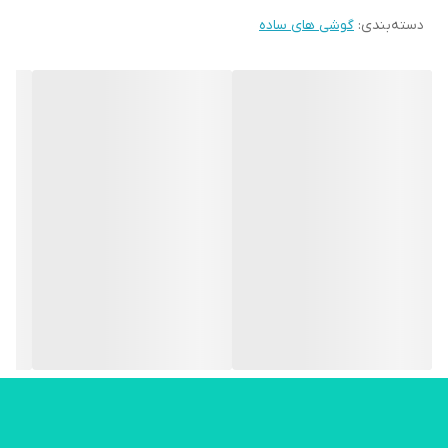
دسته‌بندی
:
گوشی های ساده
مشخصات کلی
ابعاد
120.8x53.5x13.8
وزن
90 گرم
فناوری صفحه‌نمایش
LCD
توضیحات سیم کارت
سایز میکرو (12 × 15 میلی‌متر)
اندازه
2.4 اینچ