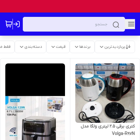
پربازدیدترین
برندها
قیمت
دسته‌بندی
فقط م
کتری برقی 2.5 لیتری ولگا مدل
Volga-R97N