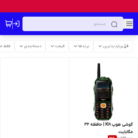
پربازدیدترین
برندها
قیمت
دسته‌بندی
فقط م
گوشی هوپ K19 | حافظه 32
مگابایت