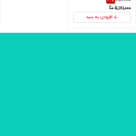
7,592,000
31
%
5,181,000
افزودن به سبد