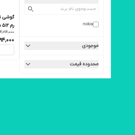
nokia
رم 512 مگابایت
14,214,000
394,000
موجودی
محدوده قیمت