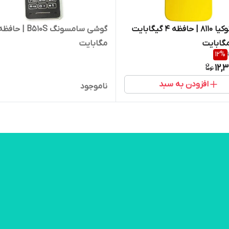
گوشی نوکیا 8110 | حافظه 4 گیگابایت
مگابایت
12
%
12,
افزودن به سبد
ناموجود