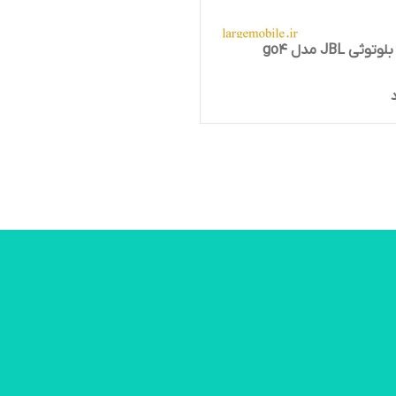
ثی JBL مدل go4